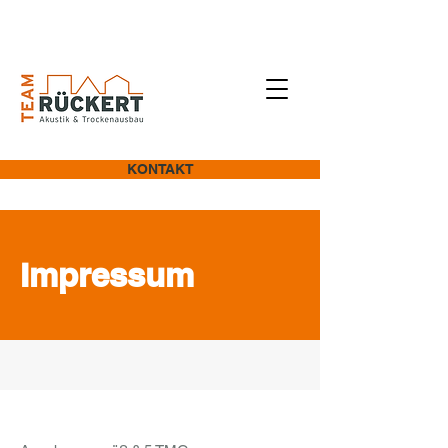
0 22 44 /
91 57 994
KONTAKT
Impressum