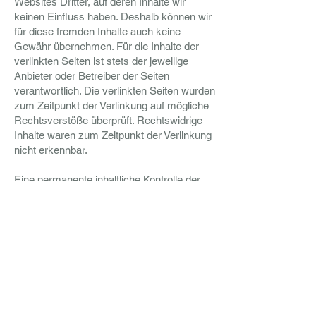
Websites Dritter, auf deren Inhalte wir
keinen Einfluss haben. Deshalb können wir
für diese fremden Inhalte auch keine
Gewähr übernehmen. Für die Inhalte der
verlinkten Seiten ist stets der jeweilige
Anbieter oder Betreiber der Seiten
verantwortlich. Die verlinkten Seiten wurden
zum Zeitpunkt der Verlinkung auf mögliche
Rechtsverstöße überprüft. Rechtswidrige
Inhalte waren zum Zeitpunkt der Verlinkung
nicht erkennbar.
Eine permanente inhaltliche Kontrolle der
verlinkten Seiten ist jedoch ohne konkrete
Anhaltspunkte einer Rechtsverletzung nicht
zumutbar. Bei Bekanntwerden von
Rechtsverletzungen werden wir derartige
Links umgehend entfernen.
Urheberrecht
Die durch die Seitenbetreiber erstellten