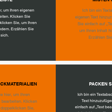
er, um Ihren eigenen
Ich bin ein Text
iten. Klicken Sie
eigenen Text hinzuz
klicken Sie, um Ihren
Sie einfach auf „T
ndern. Erzählen Sie
um Ihren Inhalt h
sich.
Erzählen Sie
ACKMATERIALIEN
PACKEN SI
ie hier, um Ihren
Ich bin ein Textabsc
Text hinzuzufüge
 bearbeiten. Klicken
einfach auf „Text be
 doppelklicken Sie,